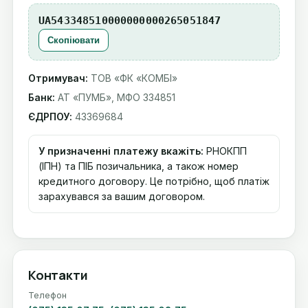
UA543348510000000000265051847
Скопіювати
Отримувач:
ТОВ «ФК «КОМБІ»
Банк:
АТ «ПУМБ», МФО 334851
ЄДРПОУ:
43369684
У призначенні платежу вкажіть:
РНОКПП
(ІПН) та ПІБ позичальника, а також номер
кредитного договору. Це потрібно, щоб платіж
зарахувався за вашим договором.
Контакти
Телефон