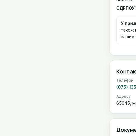
ЄДРПОУ:
У приз
також 
вашим 
Контак
Телефон
(075) 13
Адреса
65045, м.
Докуме