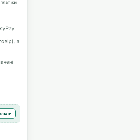
 платіжні
syPay.
овір), а
ачені
ювати