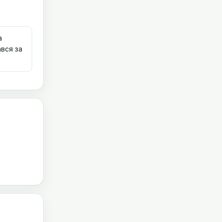
а
вся за