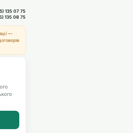
5) 135 07 75
5) 135 08 75
ації —
договорів
ого
ького