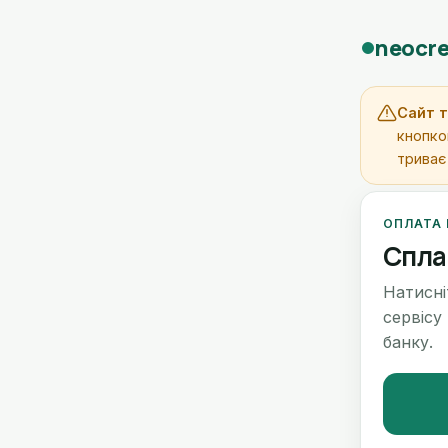
neocre
Сайт т
кнопко
триває
ОПЛАТА
Спла
Натисні
сервісу
банку.