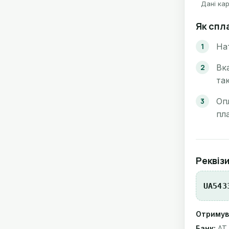
Дані кар
Як спл
На
Вк
та
Оп
пл
Реквіз
UA543
Отримув
Банк:
АТ 