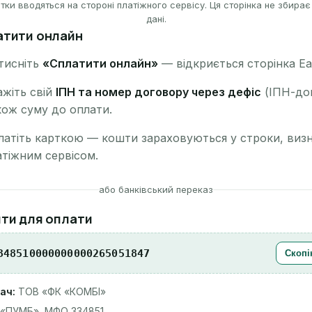
тки вводяться на стороні платіжного сервісу. Ця сторінка не збирає
дані.
атити онлайн
тисніть
«Сплатити онлайн»
— відкриється сторінка Ea
ажіть свій
ІПН та номер договору через дефіс
(ІПН-дог
кож суму до оплати.
латіть карткою — кошти зараховуються у строки, визн
атіжним сервісом.
або банківський переказ
ити для оплати
348510000000000265051847
Скопі
ач:
ТОВ «ФК «КОМБІ»
«ПУМБ», МФО 334851