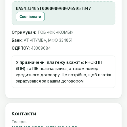
UA543348510000000000265051847
Скопіювати
Отримувач:
ТОВ «ФК «КОМБІ»
Банк:
АТ «ПУМБ», МФО 334851
ЄДРПОУ:
43369684
У призначенні платежу вкажіть:
РНОКПП
(ІПН) та ПІБ позичальника, а також номер
кредитного договору. Це потрібно, щоб платіж
зарахувався за вашим договором.
Контакти
Телефон