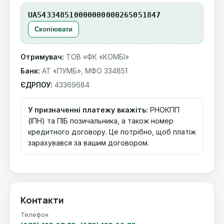
UA543348510000000000265051847
Скопіювати
Отримувач:
ТОВ «ФК «КОМБІ»
Банк:
АТ «ПУМБ», МФО 334851
ЄДРПОУ:
43369684
У призначенні платежу вкажіть:
РНОКПП
(ІПН) та ПІБ позичальника, а також номер
кредитного договору. Це потрібно, щоб платіж
зарахувався за вашим договором.
Контакти
Телефон