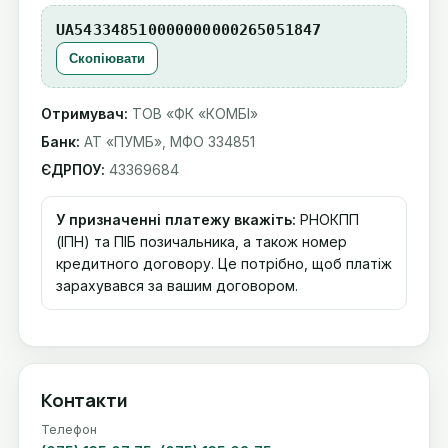
UA543348510000000000265051847
Скопіювати
Отримувач:
ТОВ «ФК «КОМБІ»
Банк:
АТ «ПУМБ», МФО 334851
ЄДРПОУ:
43369684
У призначенні платежу вкажіть:
РНОКПП
(ІПН) та ПІБ позичальника, а також номер
кредитного договору. Це потрібно, щоб платіж
зарахувався за вашим договором.
Контакти
Телефон