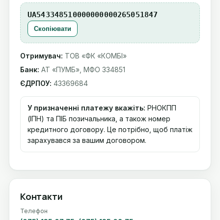
UA543348510000000000265051847
Скопіювати
Отримувач:
ТОВ «ФК «КОМБІ»
Банк:
АТ «ПУМБ», МФО 334851
ЄДРПОУ:
43369684
У призначенні платежу вкажіть:
РНОКПП
(ІПН) та ПІБ позичальника, а також номер
кредитного договору. Це потрібно, щоб платіж
зарахувався за вашим договором.
Контакти
Телефон